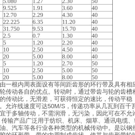
5.080
1.27
2.30
50
9.525
1.91
3.60
40
12.70
2.29
4.30
40
22.225
6.35
11.20
40
31.750
9.53
15.70
40
2.5
0.7
1.30
40
5
1.20
2.20
40
10
2.50
4.50
40
20
5.00
8.00
40
5
1.20
2.70
50
10
2.50
5.00
50
20
5.00
8.00
50
由一根内周表面设有等间距齿形的环行带及具有相
轮传动各自的优点。转动时，通过带齿与轮的齿槽
的传动比，无滑差，可获得恒定的速比，传动平稳
10。允许线速度可达50M/S，传递功率从几瓦到百
宜于多轴传动，不需润滑，无污染，因此可在不允
 传输产品广泛用于纺织、机床、烟草、通讯电缆
油、汽车等各行业各种类型的机械传动中。是以钢