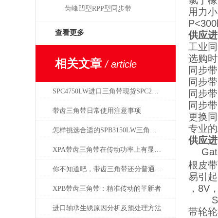
氯丁橡
齿峰凹型RPP型同步带
用力小
P<3
查看更多
供应进
工业同
选购时
相关文章
/ article
同步带
同步带
SPC4750LW进口三角带现货SPC2500LW
同步带
同步带
带齿三角带日常使用注意事项
更换同
专业的
怎样挑选合适的SPB3150LW三角带型号？
供应进
XPA带齿三角带在传动功率上有显著的升级
Ga
根皮带
你不知道吧，带齿三角带还分普通与特种
易引起
，8V，
XPB带齿三角带：精准传动的革新者
Sup
进口轴承生锈原因分析及预处理方法
带轮轮