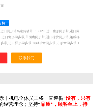
理商
进口同步带高速传动带T10-1210进口齿形同步带,进口同
,进口齿形同步带,单面齿同步带,进口橡胶同步带,钢丝梯
步带,进口梯形同步带,钢丝单齿同步带,方形齿同步带,T
工业同步带,聚氨酯同步带,耐高温同步带,DT5、DT10
。日本三星、美国盖茨、德国奥比等世界名优工业皮带。
联系我们
赤丰机电全体员工将一直
遵循
“
没有，只有
”的经营理念；
坚持“
品质*，顾客至上，持