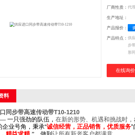
厂商性质：
代
生产地址：
产品报价：
产品特点：
供应
步带
形同
型齿
型
在线询价
资料
口同步带高速传动带T10-1210
— 一只强劲的队伍，
在新的形势、机遇和挑战时，
的企业号角，秉承
“
诚信经营，正品销售，优质服务
，精益求精
”，做到
让所有新老客户都满意。