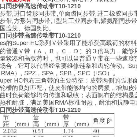
口同步带高速传动带T10-1210
步带,进口齿形同步带,单面齿同步带,进口橡胶同步
步带,方形齿同步带,T型齿工业同步带,聚氨酯同步带,耐
国盖茨、德国奥比。
口同步带高速传动带T10-1210
tes的Super HC系列Ｖ带采用了能承受高载荷
的普通Ｖ带（Ａ，Ｂ，Ｃ，Ｄ）的３倍马力，能够
量紧凑和高载荷时，也可以当普通Ｖ带在一些速度
场合，它可以代替经常要维修链条和齿轮传动。Supe
RMA）, SPZ，SPA，SPB，SPC（ISO）。
er HC包布三角带的主要特征：皮带两侧的弧形
轮槽的良好匹配，使皮带能够均匀的磨损，增加皮
曲时负荷能够均匀传递和吸收；表面帆布的结构是
热和耐脏，满足美国RMA标准耐热，耐油和抗静电
口同步带高速传动带T10-1210
节
齿
带
角度 β°
距 （mm）
高 （mm）
厚 （mm）
2.032
0.51
1.14
40