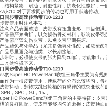
胶的环形带，带的内周制成齿状，使其与齿形带轮
，结构紧凑，耐油，耐磨性好，抗老化性能好，一般使用温
00kw,i<10,对于要求同步的传动也可用于低速传动。
口同步带高速传动带T10-1210
步带使用时注意事项：
注意产品表面整洁、皮带没有扭曲变形、带齿饱满
产品需严禁曲折，以免损伤骨架材料，影响皮带强
产品需严禁划伤皮带，以免皮带早期损坏。
产品避免与化学品（尤其是强氧化性酸，如浓硫酸
产品尽量避免与油类、水长期接触。
步带时，必须使皮带的张力降到zui低，才能取出
工具硬性撬下来。
口同步带高速传动带T10-1210
tes的Super HC PowerBand联组三角带主
而作为一根皮带使用，使载荷的分布比较均匀，每
皮带抖动，翻转或跳出轮槽的有规律的或突变载荷的
SPB，SPC，9J，15J。
er HC PowerBand联组三角带的主要特征
槽的良好匹配，使皮带能够均匀的磨损；皮带顶面