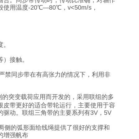
啮合。同步带传动时，传动比准确，对轴作
度-20℃―80℃，v<50m/s，
。
度。
等）接触。
，严禁同步带在有高张力的情况下，利用非
要为有规则的突变载荷应用而开发的，采用联组的多
根皮带更好的适合带轮运行，主要使用于容
驱动。联组三角带的主要系列有3V，5V
：皮带两侧的弧形面给线绳提供了很好的支撑和
的增强帆布