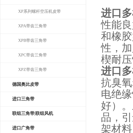
进口多
XP系列螺杆空压机皮带
性能良
XPA带齿三角带
和橡胶
XPB带齿三角带
性，加
XPC带齿三角带
楔耐压
进口多
XPZ带齿三角带
抗臭氧
德国奥比皮带
电绝缘
OPTIBELT
进口三角带
好）。
联组三角带|联组风机
品，引
架材料
皮带
进口广角带