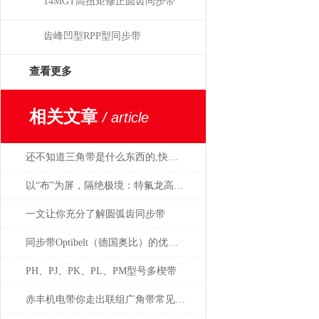
14MGT高扭矩修正圆齿同步带
齿峰凹型RPP型同步带
查看更多
相关文章
/ article
还不知道三角带是什么东西的,快来恶补一下吧
以“布”为屏，隔绝极境：特氟龙高温布，工业隔热防护的屏障
一文让你充分了解圆弧齿同步带
同步带Optibelt（德国奥比）的优点及主要故障
PH、PJ、PK、PL、PM型号多楔带
赤丰机电带你走出联组广角带常见问题的困扰