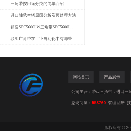
三角带按用途分类的简单介绍
进口轴承生锈原因分析及预处理方法
销售SPC5600LW三角带SPC5600LW三角带批发
联组广角带在工业自动化中有哪些应用？
网站首页
产品展示
公司主营：带齿三角带，进口三
总访问量：
553760
技
管理登陆
版权所有 © 2