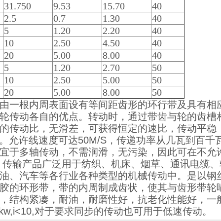
31.750
9.53
15.70
40
2.5
0.7
1.30
40
5
1.20
2.20
40
10
2.50
4.50
40
20
5.00
8.00
40
5
1.20
2.70
50
10
2.50
5.00
50
20
5.00
8.00
50
由一根内周表面设有等间距齿形的环行带及具有相
轮传动各自的优点。转动时，通过带齿与轮的齿槽
的传动比，无滑差，可获得恒定的速比，传动平稳
10。允许线速度可达50M/S，传递功率从几瓦到百
宜于多轴传动，不需润滑，无污染，因此可在不允
 传输产品广泛用于纺织、机床、烟草、通讯电缆
油、汽车等各行业各种类型的机械传动中。是以钢
胶的环形带，带的内周制成齿状，使其与齿形带轮
，结构紧凑，耐油，耐磨性好，抗老化性能好，一般使用温
00kw,i<10,对于要求同步的传动也可用于低速传动。