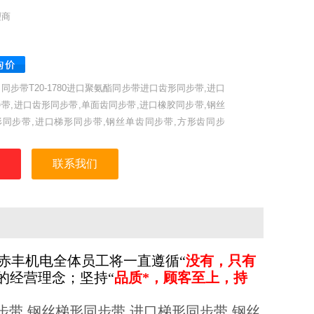
理商
同步带T20-1780进口聚氨酯同步带进口齿形同步带,进口
带,进口齿形同步带,单面齿同步带,进口橡胶同步带,钢丝
形同步带,进口梯形同步带,钢丝单齿同步带,方形齿同步
T型齿工业同步带,聚氨酯同步带,耐高温同步带,DT5、
T10型。日本三星、美国盖茨、德国奥比等世界名优工业皮
联系我们
。
赤丰机电全体员工将一直
遵循
“
没有，只有
”的经营理念；
坚持“
品质*，顾客至上，持
带,钢丝梯形同步带,进口梯形同步带,钢丝