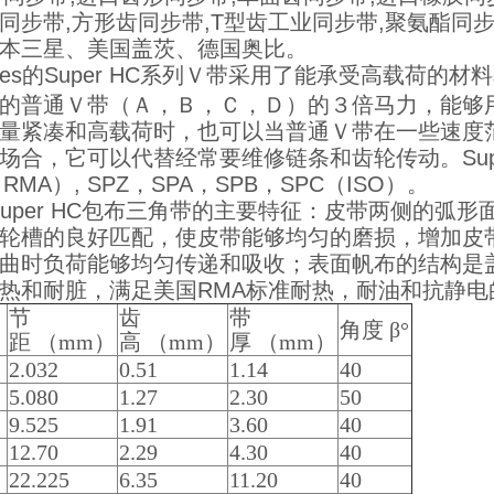
同步带,方形齿同步带,T型齿工业同步带,聚氨酯同步带,耐
本三星、美国盖茨、德国奥比。
tes的Super HC系列Ｖ带采用了能承受高载荷
的普通Ｖ带（Ａ，Ｂ，Ｃ，Ｄ）的３倍马力，能够
量紧凑和高载荷时，也可以当普通Ｖ带在一些速度
场合，它可以代替经常要维修链条和齿轮传动。Supe
RMA）, SPZ，SPA，SPB，SPC（ISO）。
er HC包布三角带的主要特征：皮带两侧的弧形
轮槽的良好匹配，使皮带能够均匀的磨损，增加皮
曲时负荷能够均匀传递和吸收；表面帆布的结构是
热和耐脏，满足美国RMA标准耐热，耐油和抗静电
节
齿
带
角度 β°
距 （mm）
高 （mm）
厚 （mm）
2.032
0.51
1.14
40
5.080
1.27
2.30
50
9.525
1.91
3.60
40
12.70
2.29
4.30
40
22.225
6.35
11.20
40