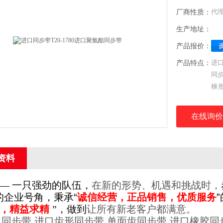
厂商性质：
代
生产地址：
产品报价：
产品特点：
进口
同步
梯
带,
D
在线询价
带
资料
— 一只强劲的队伍，
在新的形势、机遇和挑战时，
的企业号角，秉承
“
诚信经营，正品销售，优质服务
，精益求精
”，做到
让所有新老客户都满意。
步带,进口齿形同步带,单面齿同步带,进口橡胶同步