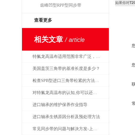
如果你对
T
齿峰凹型RPP型同步带
查看更多
相关文章
/ article
特氟龙高温布适用范围非常广泛，作用也非常*
美国盖茨三角带的基准长度是多少？
检查SPB型进口三角带松紧的方法有哪两种？
对特氟龙高温布的认知,你可以还不够透彻!
进口轴承的维护保养作业指导
进口轴承生锈原因分析及预处理方法
常见同步带的问题与解决方发-上海赤丰