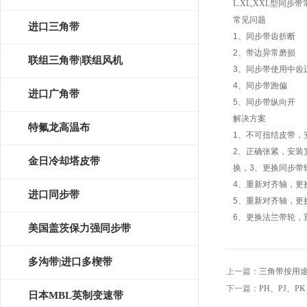
L.XL,XXL型同步带
常见问题
OPTIBELT
进口三角带
1、
同步带齿
折断
2、带边异常磨损
联组三角带|联组风机
3、同步带使用中齿
4、同步带跑偏
皮带
进口广角带
5、同步带纵向开
解决方案
特氟龙高温布
1、不可扭结皮带，
2、正确张紧，安装
金日冷却塔皮带
换，3、更换同步带
4、重新对齐轴，更
进口同步带
5、重新对齐轴，更
6、更换法兰带轮，
美国盖茨保力强同步带
多沟带|进口多楔带
上一篇：
三角带按用
下一篇：
PH、PJ、P
日本MBL英制变速带