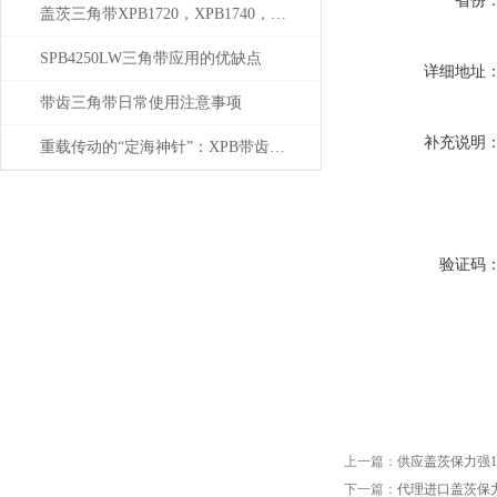
省份
盖茨三角带XPB1720，XPB1740，XPB1800
SPB4250LW三角带应用的优缺点
详细地址
带齿三角带日常使用注意事项
补充说明
重载传动的“定海神针”：XPB带齿三角带如何驯服工业巨兽？
验证码
上一篇：
供应盖茨保力强14M
下一篇：
代理进口盖茨保力强