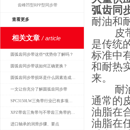
齿峰凹型RPP型同步带
弧齿同
耐油和
查看更多
皮带的
相关文章
/ article
是传统
标准中
圆弧齿同步带这些*优势你了解吗？
和耐热
圆弧齿同步带该如何正确更换？
来。
圆弧齿同步带损坏是什么因素造成的？
耐油性
一文让你充分了解圆弧齿同步带
通常的
SPC3150LW三角带行业已有多项国家标准
油脂在
XPZ带齿三角带与不带齿三角带的比较分析
油脂在
进口轴承的润滑步骤、要点