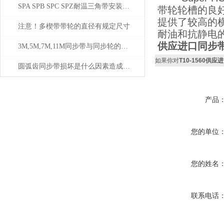
SPA SPB SPC SPZ耐温三角带安装注意事项
带轮轮槽的良
提供了较高的
注意！多楔带带轮的直径有规定尺寸
耐油和抗静电
供应进口同步带高
3M,5M,7M,11M同步带与同步轮的全面解说
如果你对
T10-1560供应
圆弧齿同步带损坏是什么因素造成的？
产品
您的单位
您的姓名
联系电话