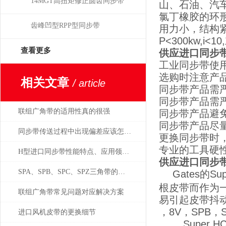
14MGT高扭矩修正圆齿同步带
山、石油、汽
氯丁橡胶的环
齿峰凹型RPP型同步带
用力小，结构紧
P<300kw,
查看更多
供应进口同步带高
工业同步带使
选购时注意产
相关文章
/ article
同步带产品需
同步带产品需
联组广角带的适用性真的很强
同步带产品避
同步带产品尽
同步带传送过程中出现偏差应该怎样进行调整？
更换同步带时
专业的工具硬
H型进口同步带性能特点、应用领域和选用原则
供应进口同步带高
SPA、SPB、SPC、SPZ三角带的正确使用方法
Gates的
根皮带而作为
联组广角带常见问题对应解决方案
易引起皮带抖
，8V，SPB，S
进口风机皮带的更换细节
Super H