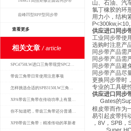
14MGT高扭矩修正圆齿同步带
山、石油、汽
氯丁橡胶的环
齿峰凹型RPP型同步带
用力小，结构紧
P<300kw,
查看更多
供应进口同步带高
工业同步带使
选购时注意产
相关文章
/ article
同步带产品需
同步带产品需
SPC4750LW进口三角带现货SPC2500LW
同步带产品避
同步带产品尽
带齿三角带日常使用注意事项
更换同步带时
专业的工具硬
怎样挑选合适的SPB3150LW三角带型号？
供应进口同步带高
XPA带齿三角带在传动功率上有显著的升级
Gates的
根皮带而作为
你不知道吧，带齿三角带还分普通与特种
易引起皮带抖
，8V，SPB，S
XPB带齿三角带：精准传动的革新者
Super H