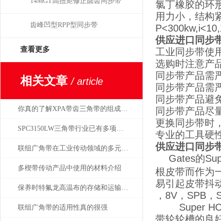
14MGT高扭矩修正圆齿同步带
氯丁橡胶的环
用力小，结构紧
齿峰凹型RPP型同步带
P<300kw,
供应进口同步带
查看更多
工业同步带使
选购时注意产
同步带产品需
相关文章
/ article
同步带产品需
同步带产品避
你真的了解XPA带齿三角带的组成吗？
同步带产品尽
更换同步带时
SPC3150LW三角带行业已有多项国家标准
专业的工具硬
供应进口同步带
联组广角带在工业传动领域的多元应用
Gates的
多楔带传动产品中使用的材料介绍
根皮带而作为
易引起皮带抖
保养时特氟龙高温布的存储和运输更要注意
，8V，SPB，S
Super H
联组广角带的适用性真的很强
带轮轮槽的良