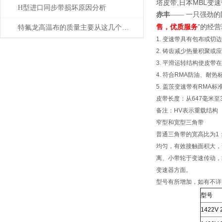
塔皮带,日本MBL变
H型进口同步带损坏原因分析
赤丰
—— 一只强劲的
售，优质服务
”的经
特氟龙高温布的质量主要从这几个方面来判断
1. 变速带具有包布或
2. 铸齿减少热量积聚或
3. 平滑运转结构使皮
4. 符合RMA防油、耐热
5. 盖茨变速带有RMA
皮带长度：从647毫米至3
备注：HV表示重载结构
窄型和宽型三角带
普通三角带的宽高比为1
均匀，有效接触面积大，弯
离、小带轮于变速传动，
变速器方面。
型号有所增加，如有不详
型号
1422V 