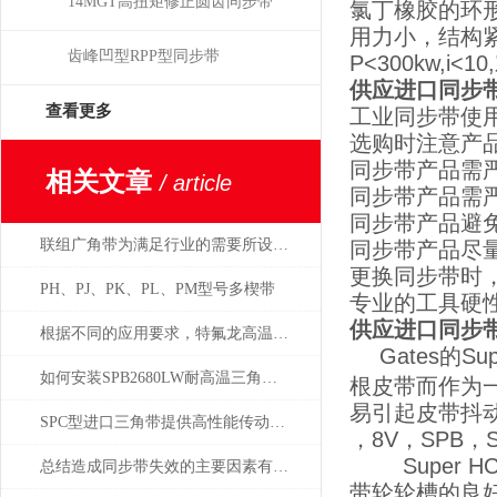
14MGT高扭矩修正圆齿同步带
氯丁橡胶的环
用力小，结构紧
齿峰凹型RPP型同步带
P<300kw,
供应进口同步带
查看更多
工业同步带使
选购时注意产
同步带产品需
相关文章
/ article
同步带产品需
同步带产品避
联组广角带为满足行业的需要所设计的分类
同步带产品尽
更换同步带时
PH、PJ、PK、PL、PM型号多楔带
专业的工具硬
供应进口同步带
根据不同的应用要求，特氟龙高温布可分为4个不同等级
Gates的
如何安装SPB2680LW耐高温三角带及保养传动装置
根皮带而作为
易引起皮带抖
SPC型进口三角带提供高性能传动解决方案
，8V，SPB，S
Super H
总结造成同步带失效的主要因素有哪些，如何预防
带轮轮槽的良