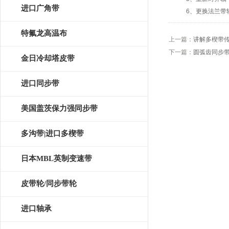
皮带
进口广角带
6、更换法兰带轮
特氟龙高温布
上一篇：
讲解多楔带
下一篇：
圆弧齿同步
金日冷却塔皮带
进口同步带
美国盖茨保力强同步带
多沟带|进口多楔带
日本MBL英制变速带
皮带轮/同步带轮
进口轴承