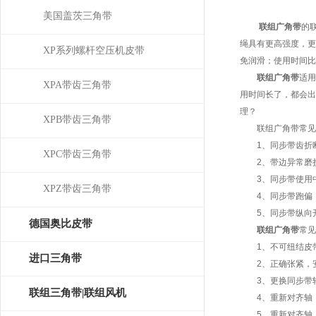
美国盖茨三角带
联组广角带
的
绳具有更高强度，更
XP系列螺杆空压机皮带
免润滑；使用时间比
联组广角带
适用
XPA带齿三角带
用时间长了，都会出
理？
XPB带齿三角带
联组广角带常见
1、同步带齿折
XPC带齿三角带
2、带边异常磨
3、同步带使用中
XPZ带齿三角带
4、同步带跑偏
5、同步带纵向
德国奥比皮带
联组广角带
常见
1、不可纽结皮带
OPTIBELT
进口三角带
2、正确张紧，安
3、更换同步带
联组三角带|联组风机
4、重新对齐轴，
5、重新对齐轴，