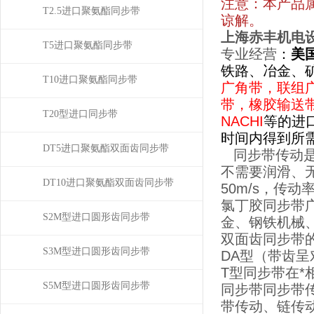
注意：本产品
T2.5进口聚氨酯同步带
谅解。
上海赤丰机电
T5进口聚氨酯同步带
专业
经营
：
美
铁路、冶金、
T10进口聚氨酯同步带
广角带，联组
带，橡胶输送
T20型进口同步带
NACHI
等的进
时间内得到所
DT5进口聚氨酯双面齿同步带
同步带传动
不需要润滑、无
DT10进口聚氨酯双面齿同步带
50m/s，传
氯丁胶同步带
S2M型进口圆形齿同步带
金、钢铁机械
双面齿同步带
S3M型进口圆形齿同步带
DA型（带齿呈
T型同步带在
S5M型进口圆形齿同步带
同步带同步带
带传动、链传