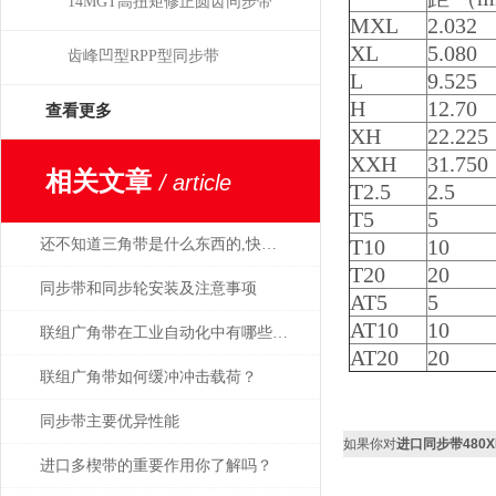
14MGT高扭矩修正圆齿同步带
MXL
2.032
XL
5.080
齿峰凹型RPP型同步带
L
9.525
H
12.70
查看更多
XH
22.225
XXH
31.750
相关文章
/ article
T2.5
2.5
T5
5
T10
10
还不知道三角带是什么东西的,快来恶补一下吧
T20
20
同步带和同步轮安装及注意事项
AT5
5
AT10
10
联组广角带在工业自动化中有哪些应用？
AT20
20
联组广角带如何缓冲冲击载荷？
同步带主要优异性能
如果你对
进口同步带480XL 4
进口多楔带的重要作用你了解吗？