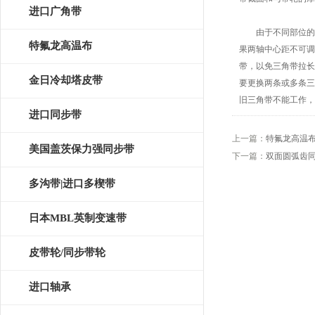
皮带
进口广角带
由于不同部位的功
特氟龙高温布
果两轴中心距不可调
带，以免三角带拉长
金日冷却塔皮带
要更换两条或多条三
旧三角带不能工作，
进口同步带
上一篇：
特氟龙高温
美国盖茨保力强同步带
下一篇：
双面圆弧齿
多沟带|进口多楔带
日本MBL英制变速带
皮带轮/同步带轮
进口轴承