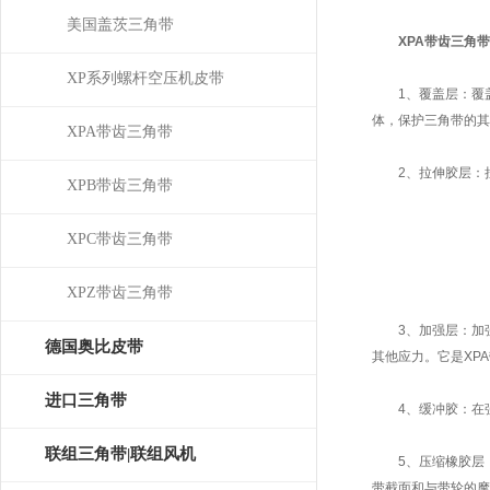
美国盖茨三角带
XPA带齿三角带
XP系列螺杆空压机皮带
1、覆盖层：覆盖
体，保护三角带的其
XPA带齿三角带
2、拉伸胶层：拉
XPB带齿三角带
XPC带齿三角带
XPZ带齿三角带
3、加强层：加强
德国奥比皮带
其他应力。它是XP
OPTIBELT
进口三角带
4、缓冲胶：在强
联组三角带|联组风机
5、压缩橡胶层：
带截面和与带轮的摩