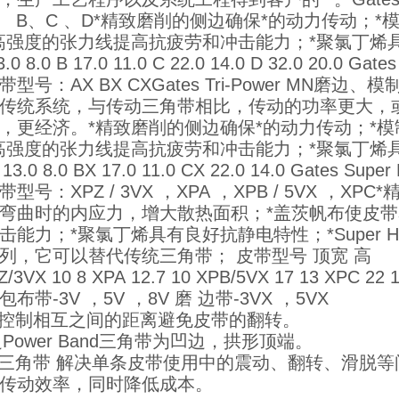
、 B、C 、D*精致磨削的侧边确保*的动力传动；
高强度的张力线提高抗疲劳和冲击能力；*聚氯丁烯具
3.0 8.0 B 17.0 11.0 C 22.0 14.0 D 32.0 2
带型号：AX BX CXGates Tri-Power MN
传统系统，与传动三角带相比，传动的功率更大，
，更经济。*精致磨削的侧边确保*的动力传动；*
高强度的张力线提高抗疲劳和冲击能力；*聚氯丁烯具
13.0 8.0 BX 17.0 11.0 CX 22.0 14.0 Gates
型号：XPZ / 3VX ，XPA ，XPB / 5VX ，
弯曲时的内应力，增大散热面积；*盖茨帆布使皮带
能力；*聚氯丁烯具有良好抗静电特性；*Super HC P
列，它可以替代传统三角带； 皮带型号 顶宽 高
/3VX 10 8 XPA 12.7 10 XPB/5VX 17 13 XPC
布带-3V ，5V ，8V 磨 边带-3VX ，5VX
力控制相互之间的距离避免皮带的翻转。
边Power Band三角带为凹边，拱形顶端。
组三角带 解决单条皮带使用中的震动、翻转、滑脱
高传动效率，同时降低成本。