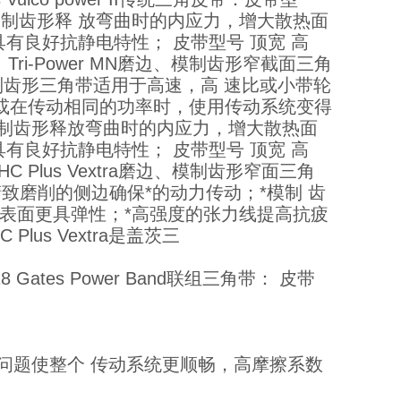
*模制齿形释 放弯曲时的内应力，增大散热面
有良好抗静电特性； 皮带型号 顶宽 高
0.0 Gates Tri-Power MN磨边、模制齿形窄截面三角
磨边、模制齿形三角带适用于高速，高 速比或小带轮
或在传动相同的功率时，使用传动系统变得
模制齿形释放弯曲时的内应力，增大散热面
有良好抗静电特性； 皮带型号 顶宽 高
 Super HC Plus Vextra磨边、模制齿形窄面三角
XPC*精致磨削的侧边确保*的动力传动；*模制 齿
表面更具弹性；*高强度的张力线提高抗疲
lus Vextra是盖茨三
 22 18 Gates Power Band联组三角带： 皮带
等问题使整个 传动系统更顺畅，高摩擦系数