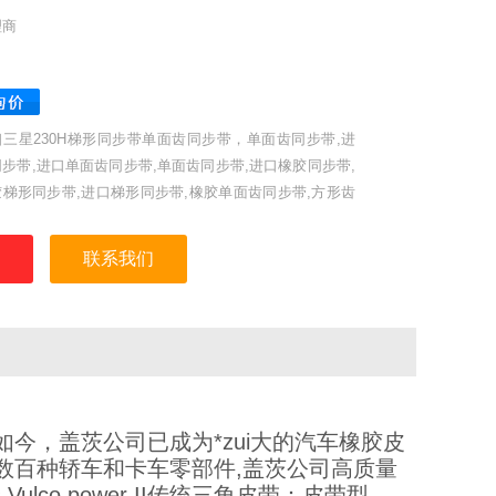
理商
口三星230H梯形同步带单面齿同步带，单面齿同步带,进
步带,进口单面齿同步带,单面齿同步带,进口橡胶同步带,
胶梯形同步带,进口梯形同步带,橡胶单面齿同步带,方形齿
带,T型齿工业同步带,聚氨酯同步带,耐高温同步带,三之
胶梯形同步带,H、XH、XXH型。日本三星、美国盖茨、
联系我们
国奥比等世界名优工业皮带。
，如今，盖茨公司已成为*zui大的汽车橡胶皮
数百种轿车和卡车零部件,盖茨公司高质量
lco power II传统三角皮带：皮带型