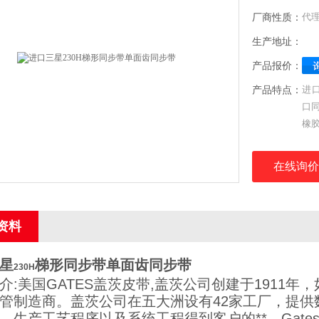
厂商性质：
代
生产地址：
产品报价：
产品特点：
进
口同
橡
同步
星橡
在线询价
德
资料
星
梯形同步带单面齿同步带
230H
介:美国GATES盖茨皮带,盖茨公司创建于1911年
管制造商。盖茨公司在五大洲设有42家工厂，提供
，生产工艺程序以及系统工程得到客户的**。Gates Vu