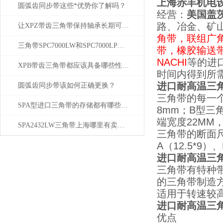
上海赤丰机电
圆弧齿同步带这些*优势你了解吗？
经营
：
美国盖
路、冶金、矿
让XPZ带齿三角带保持轴承长期可靠地运作的保养措施
角带，联组广
三角带SPC7000LW和SPC7000LP区别究竟在哪里？
带，橡胶输送
NACHI
等的进
XPB带齿三角带都应该具备哪些性能？
时间内得到所
进口耐高温三角
圆弧齿同步带该如何正确更换？
三角带的每一
SPA型进口三角带的存储都有哪些学问？
8mm；B型三
端宽度22MM
SPA2432LW三角带上海哪里有卖？质量怎么样？
三角带的断面尺
A（12.5*9）、
进口耐高温三角
三角带有特种
的三角带制造
适用于转速较
进口耐高温三角
优点