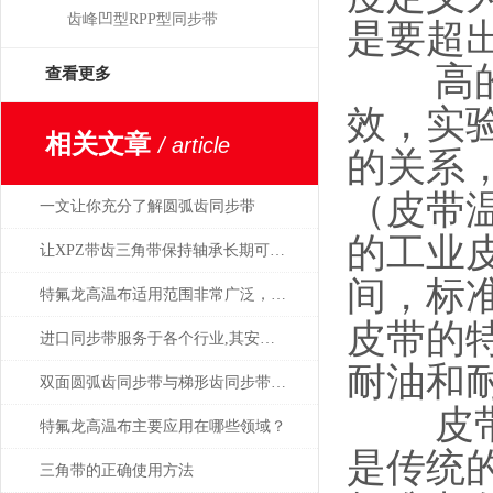
齿峰凹型RPP型同步带
是要超
高的环
查看更多
效，实
相关文章
/ article
的关系
（皮带
一文让你充分了解圆弧齿同步带
的工业皮
让XPZ带齿三角带保持轴承长期可靠地运作的保养措施
间，标
特氟龙高温布适用范围非常广泛，作用也非常*
皮带的
进口同步带服务于各个行业,其安装大同小异
耐油和
双面圆弧齿同步带与梯形齿同步带的比较分析
皮带的
特氟龙高温布主要应用在哪些领域？
是传统
三角带的正确使用方法