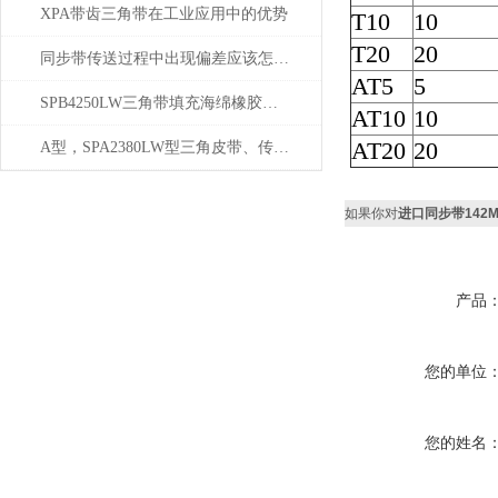
XPA带齿三角带在工业应用中的优势
T10
10
T20
20
同步带传送过程中出现偏差应该怎样进行调整？
AT5
5
SPB4250LW三角带填充海绵橡胶的好处
AT10
10
AT20
20
A型，SPA2380LW型三角皮带、传动带价格厂家
如果你对
进口同步带142MXL/
产品
您的单位
您的姓名