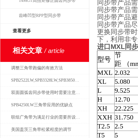
14MGT高扭矩修正圆齿同步带
同步带产品需
同步带产品需
齿峰凹型RPP型同步带
同步带产品避
同步带产品尽
更换同步带时
查看更多
下，利用非专
进口MXL同步带1
相关文章
/ article
节
型号
距 （m
调整三角带跑偏的有效方法
MXL
2.032
XL
5.080
SPB2522LW,SPB3328LW,SPB3850三角带
L
9.525
双面圆弧齿同步带使用时需要注意些什么？
H
12.70
SPB4250LW三角带应用的优缺点
XH
22.225
XXH
31.750
联组广角带为满足行业的需要所设计的分类
T2.5
2.5
美国盖茨三角带松紧程度的调节
T5
5