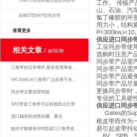
14MGT高扭矩修正圆齿同步带
工作。 传输
山、石油、汽
齿峰凹型RPP型同步带
氯丁橡胶的环
用力小，结构紧
查看更多
P<300kw,
供应进口同步带
工业同步带使
相关文章
/ article
选购时注意产
同步带产品需
三角带的日常维护,延长使用寿命较为直接的方式
同步带产品需
同步带产品避
SPC3500LW三角带广泛应用于水泥、焦化
同步带产品尽
更换同步带时
同步带主要优异性能
专业的工具硬
XPZ带齿三角带可以有效防止打滑
供应进口同步带
Gates的
进口轴承的润滑步骤、要点
根皮带而作为
易引起皮带抖
如何才能避免SPB型进口三角带皮带轮过紧？
，8V，SPB，S