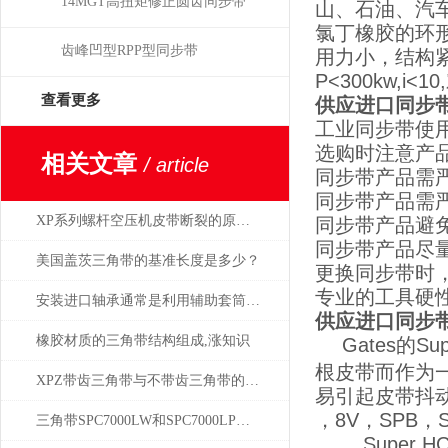
14MGT高扭矩修正圆齿同步带
山、石油、汽
氯丁橡胶的环
齿峰凹型RPP型同步带
用力小，结构紧
P<300kw,
查看更多
供应进口同步带高
工业同步带使
选购时注意产
相关文章
/ article
同步带产品需
同步带产品需
XP系列螺杆空压机皮带断裂的原因有哪些？
同步带产品避
同步带产品尽
美国盖茨三角带的基准长度是多少？
更换同步带时
专业的工具硬
安装进口轴承通常是利用辅助套筒进行的
供应进口同步带高
橡胶材质的三角带结构组成,涨知识
Gates的
根皮带而作为
XPZ带齿三角带与不带齿三角带的比较分析
易引起皮带抖
，8V，SPB，S
三角带SPC7000LW和SPC7000LP区别究竟在哪里？
Super H