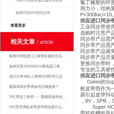
14MGT高扭矩修正圆齿同步带
氯丁橡胶的环
用力小，结构紧
齿峰凹型RPP型同步带
P<300kw,
供应进口同步带
查看更多
工业同步带使
选购时注意产
同步带产品需
相关文章
/ article
同步带产品需
同步带产品避
检查SPB型进口三角带松紧的方法有哪两种？
同步带产品尽
更换同步带时
如何安装SPB2680LW耐高温三角带及保养传动装置
专业的工具硬
供应进口同步带
进口日本MBL三角带SPB型号汇总
Gates的
圆弧齿同步带该如何正确更换？
根皮带而作为
易引起皮带抖
XPC带齿三角带——重载高速传动的工业巨擘
，8V，SPB，S
Super H
SPZ型空调机皮带异常响动是什么原因造成的？
带轮轮槽的良