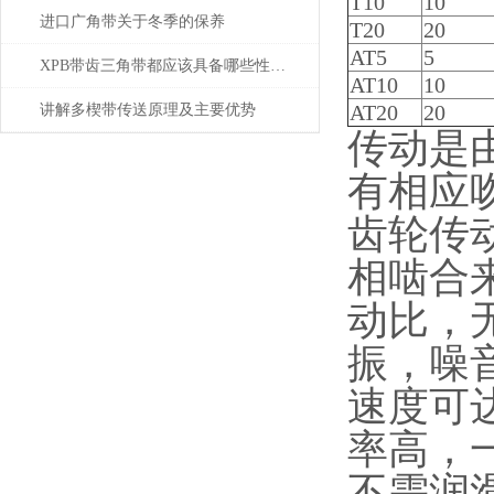
T10
10
进口广角带关于冬季的保养
T20
20
AT5
5
XPB带齿三角带都应该具备哪些性能？
AT10
10
AT20
20
讲解多楔带传送原理及主要优势
传动是
有相应
齿轮传
相啮合
动比，
振，噪
速度可
率高，
不需润