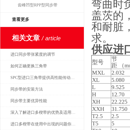
弯曲时
齿峰凹型RPP型同步带
盖茨的
查看更多
和耐脏
求。
相关文章
/ article
供应进口
进口同步带张紧度的调节
节
型号
距 （
如何正确更换三角带
MXL
2.032
SPC型进口三角带提供高性能传动解决方案
XL
5.080
L
9.525
同步带的安装方法
H
12.70
XH
22.225
同步带主要优异性能
XXH
31.750
深入了解进口多楔带的优势及适用范围
T2.5
2.5
T5
5
进口多楔带在使用中出现的问题你会解决几个？