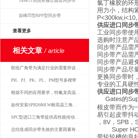
14MGT高扭矩修正圆齿同步带
氯丁橡胶的环
用力小，结构紧
齿峰凹型RPP型同步带
P<300kw,
供应进口同步带
查看更多
工业同步带使
选购时注意产
同步带产品需
相关文章
/ article
同步带产品需
同步带产品避
联组广角带为满足行业的需要所设计的分类
同步带产品尽
更换同步带时
PH、PJ、PK、PL、PM型号多楔带
专业的工具硬
供应进口同步带
根据不同的应用要求，特氟龙高温布可分为4个不同等级
Gates的
如何安装SPB2680LW耐高温三角带及保养传动装置
根皮带而作为
易引起皮带抖
SPC型进口三角带提供高性能传动解决方案
，8V，SPB，S
Super H
总结造成同步带失效的主要因素有哪些，如何预防
带轮轮槽的良