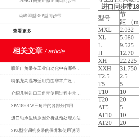
14MGT高扭矩修正圆齿同步带
进口同步带188XL
节
齿峰凹型RPP型同步带
型号
距 （
MXL
2.032
查看更多
XL
5.080
L
9.525
相关文章
/ article
H
12.70
XH
22.225
XXH
31.750
联组广角带在工业自动化中有哪些应用？
T2.5
2.5
特氟龙高温布适用范围非常广泛，作用也非常*
T5
5
T10
10
介绍几种进口三角带使用过程中常常出现的问题
T20
20
SPA1850LW三角带的各部分作用
AT5
5
AT10
10
进口轴承生锈原因分析及预处理方法
AT20
20
SPZ型空调机皮带的保养和使用说明