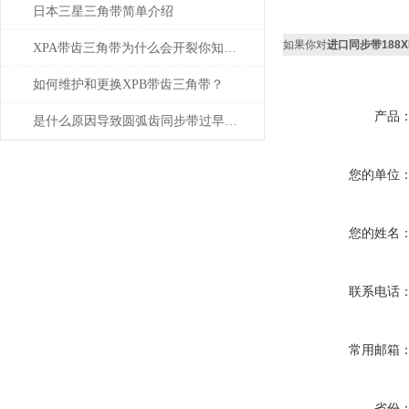
日本三星三角带简单介绍
如果你对
进口同步带188XL 1
XPA带齿三角带为什么会开裂你知道吗？
如何维护和更换XPB带齿三角带？
产品
是什么原因导致圆弧齿同步带过早损坏
您的单位
您的姓名
联系电话
常用邮箱
省份