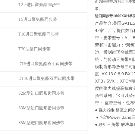
面齿同步带,方形齿同步带
T2.5进口聚氨酯同步带
带。
进口同步带1600XXH
T5进口聚氨酯同步带
产品简介:美国GAT
42家工厂，提供数百种
T10进口聚氨酯同步带
带：皮带型号：A、 
劳和冲击能力；*聚氯丁烯具有良
T20型进口同步带
边、模制齿形窄截面三角
统，与传动三角带相
DT5进口聚氨酯双面齿同步带
模制齿形释放弯曲时的
度 AX 13.0 8.0 BX
DT10进口聚氨酯双面齿同步带
XPB / 5VX ，
度的张力线提高抗疲劳和
S2M型进口圆形齿同步带
角带系列，它可以替代传统三角
带： 皮带型号：包布带-3
S3M型进口圆形齿同步带
● 强力控制相互之间
● 包边Power B
S5M型进口圆形齿同步带
● 联组三角带 解