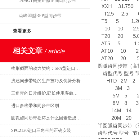
14MGT高扭矩修正圆齿同步带
XXH 31.750 
T2.5 2.5 
齿峰凹型RPP型同步带
T5 5 1.2
T10 10 2.
查看更多
T20 20 5.
AT5 5 1.
相关文章
/ article
AT10 10 2
AT20 20 5
圆弧齿同步带（
楔形截面的动力契约：SPA型进口三角带的多楔传动原理与应用
齿型代号 型号 节
HTD 2M 2 
浅述同步带轮的生产技巧及优势分析
3M 3 1
三角带的日常维护,延长使用寿命较为直接的方式
5M 5 2.
8M 8 3.
进口多楔带和同步带区别
14M 14 6
20M 20 8
圆弧齿同步带损坏是什么因素造成的？
半圆弧齿同步带
SPC2120进口三角带的正确安装
齿型代号 型号 节