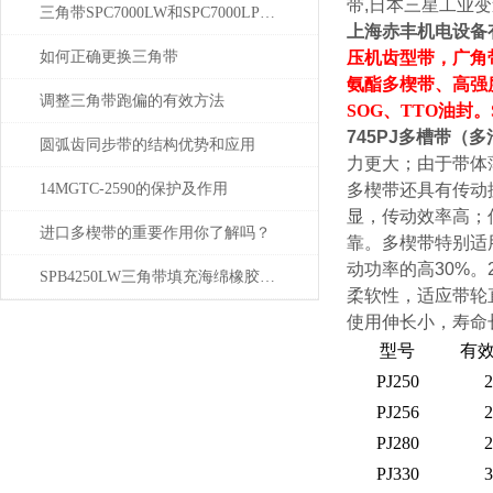
带,日本三星工业
三角带SPC7000LW和SPC7000LP区别究竟在哪里？
上海
赤丰
机电设备
如何正确更换三角带
压机齿型带，广角
氨酯多楔带、
高强
调整三角带跑偏的有效方法
SOG、TTO油封。
745PJ多槽带（多
圆弧齿同步带的结构优势和应用
力更大；由于带体
14MGTC-2590的保护及作用
多楔带还具有传动
显，传动效率高；
进口多楔带的重要作用你了解吗？
靠。多楔带特别适
动功率的高30%
SPB4250LW三角带填充海绵橡胶的好处
柔软性，适应带轮
使用伸长小，寿命
型号
有效
PJ250
2
PJ256
2
PJ280
2
PJ330
3