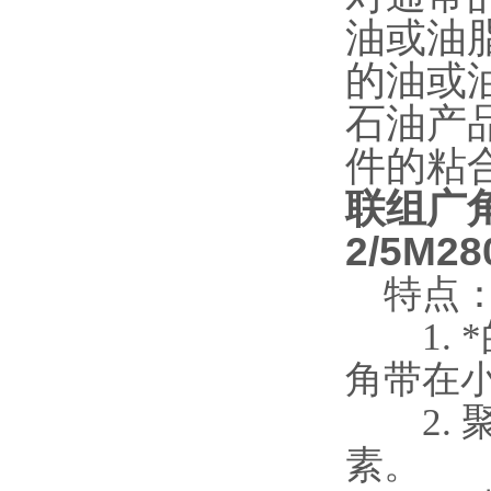
油或油
的油或
石油产
件的粘
联组广
2/5M28
特点
1. *
角带在
2. 
素。