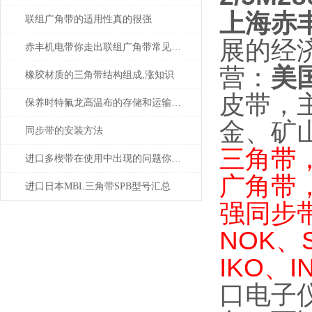
上海赤
联组广角带的适用性真的很强
展的经
赤丰机电带你走出联组广角带常见问题的困扰
：
美
营
橡胶材质的三角带结构组成,涨知识
皮带，
保养时特氟龙高温布的存储和运输更要注意
金、矿
同步带的安装方法
三角带
进口多楔带在使用中出现的问题你会解决几个？
广角带
进口日本MBL三角带SPB型号汇总
强同步
NOK、
IKO、I
口电子