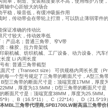
构简单，制造、安装精度要求不高，使用维护方便，
两轴中心距较大的场合
动平稳，噪音低，有缓冲吸振作用
载时，传动带会在带轮上打滑，可以防止薄弱零件
能保证准确的传动比
廓尺寸较大，传动效率低
下：产品名；普通三角带、窄V带
质：橡胶、拉力骨架线
印刷机械、纺织机械、工厂设备、动力设备、汽车
长度 Li 内周长度
号有: 普通三角带截型
面尺寸（Transect size） 可供规格内周长长度（Provida
的每一个型号规定了三角带的断面尺寸，A型三角带
；B型三角带的断面尺寸是：顶端宽度17MM，厚度为
22MM，厚度为13.5MM；D型三角带的断面尺寸是：
的断面尺寸是：顶端宽度38MM，厚度为25.5MM。
.5*9）、B（16.5*11）、C（22*14）、D（21.5*1
本MBL三角带代理商,SPB1700LW耐高温三角带