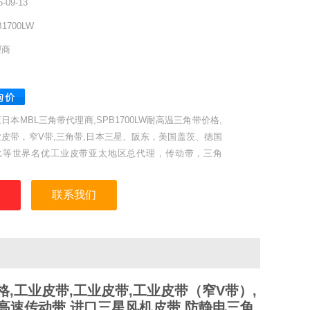
5-09-13
B1700LW
理商
日本MBL三角带代理商,SPB1700LW耐高温三角带价格,
业皮带，窄V带,三角带,日本三星、阪东，美国盖茨、德国
比等世界名优工业皮带亚太地区总代理，传动带，三角
，同步带，广角带。
联系我们
格,工业皮带,工业皮带,工业皮带（窄V带）,
,高速传动带,进口三星风机皮带,防静电三角