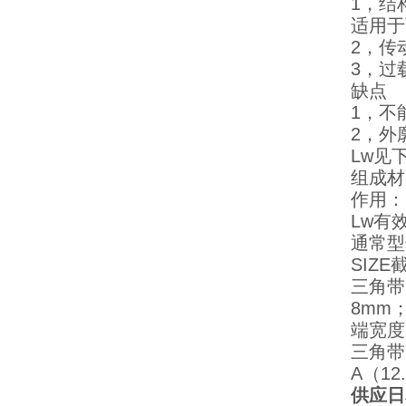
1，结
适用于
2，传
3，过
缺点
1，不
2，外
Lw见
组成材
作用：
Lw有效
通常型
SIZE截
三角带
8mm
端宽度
三角带
A（12
供应日