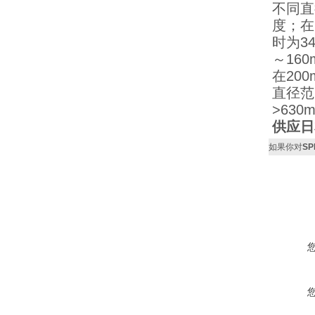
不同直
度；在
时为3
～16
在20
直径范围
>630
供应日
如果你对
S