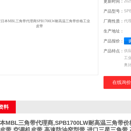
更新时间：
202
产品型号：
SP
厂商性质：
代
生产地址：
产品报价：
产品特点：
供应
工
奥
带
在线询价
资料
本MBL三角带代理商,SPB1700LW耐高温三角带价
皮带,空调机皮带,高速防油窄型带,进口三星三角带