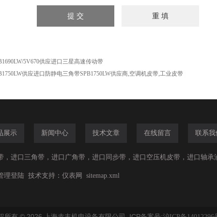
B1690LW/5V670供应进口三星高速传动带
PB1750LW供应进口防静电三角带SPB1750LW供应商,空调机皮带,工业皮带
品展示
新闻中心
技术文章
在线留言
联系我
带，进口三角带，进口广角带，进口同步带，进口空压机皮带，进口轴承
技术支持：
管理登陆
仪表网
sitemap.xml
权所有 © 2026 上海赤丰机电设备有限公司 ICP备案号:
沪ICP备14012296