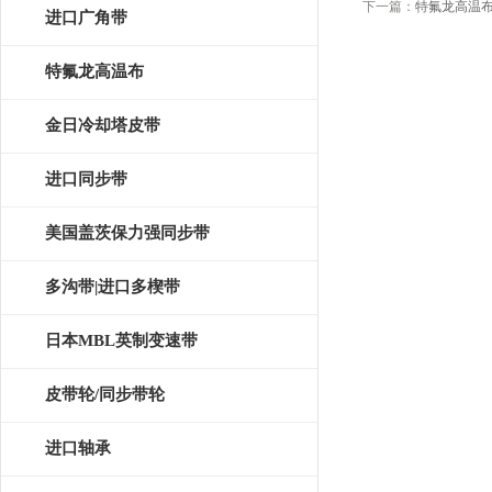
下一篇：
特氟龙高温
皮带
进口广角带
特氟龙高温布
金日冷却塔皮带
进口同步带
美国盖茨保力强同步带
多沟带|进口多楔带
日本MBL英制变速带
皮带轮/同步带轮
进口轴承