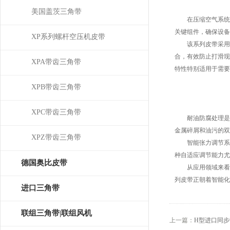
美国盖茨三角带
在压缩空气系统中
关键组件，确保设备
XP系列螺杆空压机皮带
该系列皮带采用高
合，有效防止打滑现
XPA带齿三角带
特性特别适用于需要
XPB带齿三角带
XPC带齿三角带
耐油防腐处理是其
金属碎屑和油污的双
XPZ带齿三角带
智能张力调节系统
种自适应调节能力尤
德国奥比皮带
从应用领域来看，
列皮带正朝着智能化
OPTIBELT
进口三角带
联组三角带|联组风机
上一篇：
H型进口同