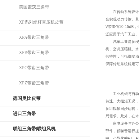
美国盖茨三角带
在传动系统设计中
合实现动力传输。其
XP系列螺杆空压机皮带
V带降低10-15d
泛应用于汽车工业、
XPA带齿三角带
汽车工业是多楔带
机、空调压缩机、水
XPB带齿三角带
劳特性，可抵御发动
保障传动系统稳定可
XPC带齿三角带
XPZ带齿三角带
工业机械与自动化
德国奥比皮带
转速、大扭矩工况，
多组辊轴同步运转，
OPTIBELT
进口三角带
局需求。此外，在木
家电设备与办公自
联组三角带|联组风机
部件，低噪音运行提
中，小型化的PJ、