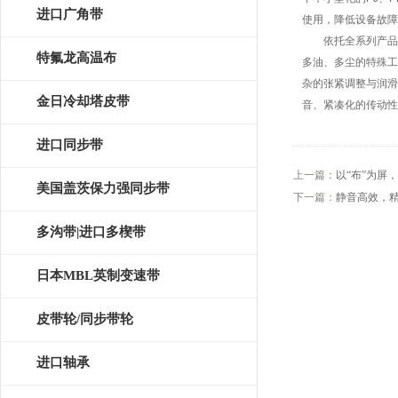
皮带
进口广角带
使用，降低设备故障
依托全系列产品布
特氟龙高温布
多油、多尘的特殊工
杂的张紧调整与润滑
金日冷却塔皮带
音、紧凑化的传动性
进口同步带
上一篇：
以“布”为屏
美国盖茨保力强同步带
下一篇：
静音高效，
多沟带|进口多楔带
日本MBL英制变速带
皮带轮/同步带轮
进口轴承