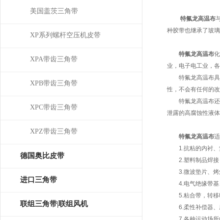
美国盖茨三角带
特氟龙高温布
种胶带也继承了玻璃
XP系列螺杆空压机皮带
特氟龙高温布
化
XPA带齿三角带
业，电子电工业，各
特氟龙高温布具有很
XPB带齿三角带
性，不会有任何的改
特氟龙高温布还具
XPC带齿三角带
泄露的高腐蚀性液体
XPZ带齿三角带
特氟龙高温布
适
1.抗粘的内衬、
德国奥比皮带
2.塑料制品焊接
3.微波垫片、烤
OPTIBELT
进口三角带
4.电气绝缘带基
5.粘合带，转移
联组三角带|联组风机
6.柔性补偿器、
7.各种运动场所