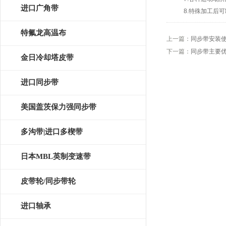
皮带
进口广角带
8.特殊加工后可制
特氟龙高温布
上一篇：
同步带安装
下一篇：
同步带主要
金日冷却塔皮带
进口同步带
美国盖茨保力强同步带
多沟带|进口多楔带
日本MBL英制变速带
皮带轮/同步带轮
进口轴承