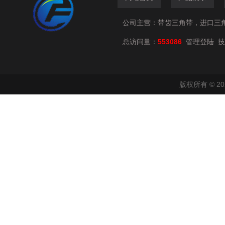
公司主营：带齿三角带，进口三
总访问量：
553086
技
管理登陆
版权所有 © 2