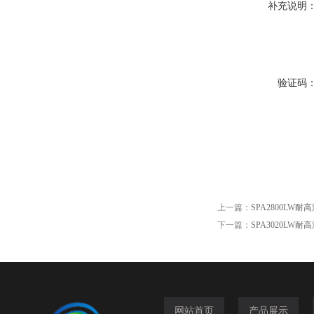
补充说明
验证码
上一篇：
SPA2800LW耐
下一篇：
SPA3020LW耐
网站首页
产品展示