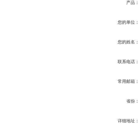
产品
您的单位
您的姓名
联系电话
常用邮箱
省份
详细地址