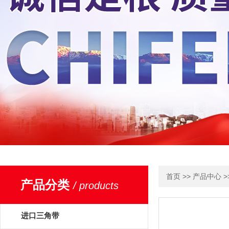
>>
>
首页
产品中心
产品分类
/ products
进口三角带