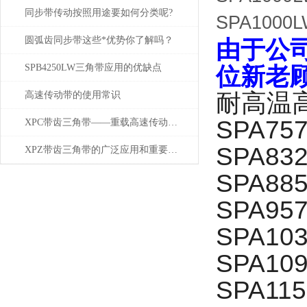
同步带传动按照用途要如何分类呢?
SPA100
圆弧齿同步带这些*优势你了解吗？
由于公
SPB4250LW三角带应用的优缺点
位新老
耐高温高
高速传动带的使用常识
SPA757
XPC带齿三角带——重载高速传动的工业巨擘
SPA832
XPZ带齿三角带的广泛应用和重要作用
SPA885
SPA957
SPA103
SPA109
SPA115