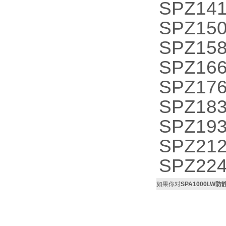
SPZ14
SPZ15
SPZ15
SPZ16
SPZ17
SPZ18
SPZ19
SPZ21
SPZ22
如果你对
SPA1000LW防