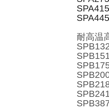
SPA415
SPA445
耐高温
SPB132
SPB151
SPB175
SPB200
SPB218
SPB241
SPB387