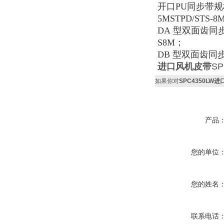
开口
PU
同步带规
5MSTPD/STS-8
DA
型双面齿同
S8M
；
DB
型双面齿同
进口风机皮带
SP
如果你对
SPC4350LW
产品
您的单位
您的姓名
联系电话