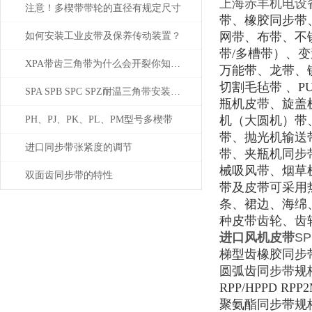
上海赤丰机电设
注意！多楔带带轮的直径有规定尺寸
带、橡胶同步带
网带、布带、不
如何安装工业皮带及保养传动装置？
带
/
多槽带）、变
XPA带齿三角带为什么会开裂你知道吗？
万能带、龙带、
切割毛毡带
、
P
SPA SPB SPC SPZ耐温三角带安装注意事项
瓶机皮带、旋盖
机（大圆机）带
PH、PJ、PK、PL、PM型号多楔带
带、抛光机输送
进口同步带张紧度的调节
带、夹瓶机同步
械吸风带、烟草
双面齿同步带的特性
带及皮带可采用
条、裙边、海绵
种皮带齿轮、齿
进口风机皮带
SP
梯型齿橡胶同步
圆弧齿同步带规
RPP/HPPD RPP
聚氨酯同步带规