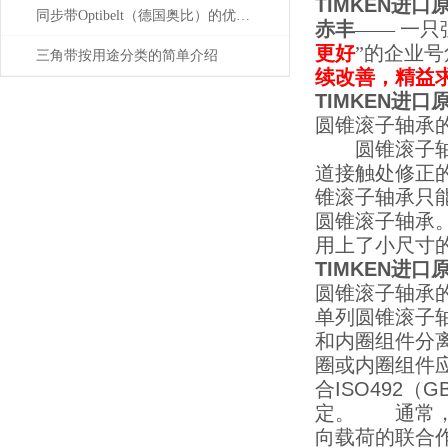
TIMKEN进口原
同步带Optibelt（德国奥比）的优点及主要故障
赤丰
—— 一
更好
”的企业
三角带按用途分类的简单介绍
续改善，精益
TIMKEN进口原
圆锥滚子轴承
圆锥滚子轴承
道接触处修正
锥滚子轴承只
圆锥滚子轴承
用上了小尺寸
TIMKEN进口原
圆锥滚子轴承
单列圆锥滚子
和内圈组件分
圈或内圈组件
合ISO492
定。 通常，单
向载荷的联合