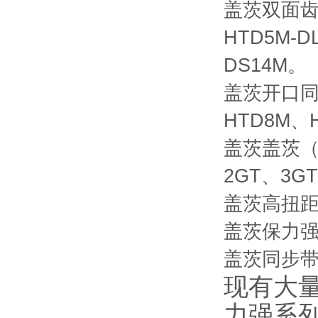
盖茨双面齿同
HTD5M-D
DS14M。
盖茨开口同步
HTD8M、
盖茨盖茨（
2GT、3G
盖茨高扭距
盖茨保力强（
盖茨同步带：
现有大量
力强系