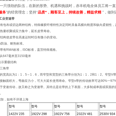
 一只强劲的队伍，
在新的形势、机遇和挑战时，
赤丰机电全体员工将一直
服务
”的经营理念；
坚持“
品质*，顾客至上，持续改善，精益求精
”，做到
34工业变速带
带具有包布或切边两种结构，特殊橡胶纤维特性决定同时具备高横向刚度和纵向柔韧性
减少热量积聚或应力集中，延长皮带寿命。
运转结构使皮带在高速运转时仅有微小的变动。
MA防油、耐热标准。
变速带有RMA标准，ISO标准，盖茨特殊规格。
647毫米至3150毫米
表示重载结构
三角带
的宽高比为1：1．5～1．6，而窄型和宽型的三角带分别为1：1．2和1：2。窄型
接触面积大，弯曲应力小，可大大延长使用寿命。窄型v带的传动效率可达90%一97%，极
于变速传动，故又称之为变速带。其特点是在带的上下表面，大多制成单面或双面的
。
增加，如有不详请上海
型号
型号
型号
型号
型号
1422V 235
1922V 298
1922V 756
2322V 481
2530V 934