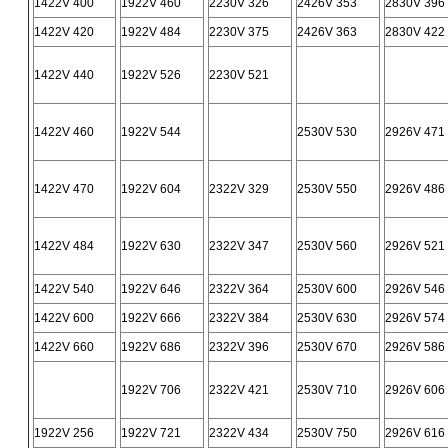
1422V 400
1922V 460
2230V 326
2426V 353
2830V 396
1422V 420
1922V 484
2230V 375
2426V 363
2830V 422
1422V 440
1922V 526
2230V 521
1422V 460
1922V 544
2530V 530
2926V 471
1422V 470
1922V 604
2322V 329
2530V 550
2926V 486
1422V 484
1922V 630
2322V 347
2530V 560
2926V 521
1422V 540
1922V 646
2322V 364
2530V 600
2926V 546
1422V 600
1922V 666
2322V 384
2530V 630
2926V 574
1422V 660
1922V 686
2322V 396
2530V 670
2926V 586
1922V 706
2322V 421
2530V 710
2926V 606
1922V 256
1922V 721
2322V 434
2530V 750
2926V 616