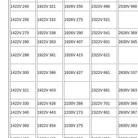
1422V 240
1922V 321
1926V 250
2322V 486
2530V 990
1422V 256
1922V 332
1926V 275
2322V 521
1422V 270
1922V 338
1926V 290
2322V 541
2626V 369
1422V 290
1922V 363
1926V 407
2322V 601
2630V 345
1422V 298
1922V 381
1926V 415
2322V 621
1422V 300
1922V 386
1926V 427
2322V 661
2830V 337
1422V 321
1922V 403
2322V 681
2830V 363
1422V 330
1922V 426
2230V 266
2322V 701
2830V 366
1422V 340
1922V 443
2230V 273
2322V 801
2830V 367
1422V 360
1922V 454
2230V 275
2830V 393