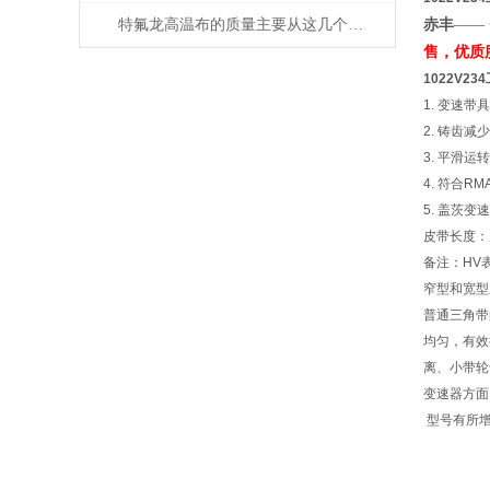
特氟龙高温布的质量主要从这几个方面来判断
赤丰
——
售，优质
1022V2
1. 变速
2. 铸齿
3. 平滑
4. 符合R
5. 盖茨
皮带长度：从
备注：HV
窄型和宽型
普通三角带
均匀，有效
离、小带轮
变速器方面
型号有所