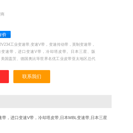
理商
22V234工业变速带,变速V带，变速传动带，英制变速带，
口变速带，进口变速V带，冷却塔皮带。日本三星、阪
，美国盖茨、德国奥比等世界名优工业皮带亚太地区总代
，同步带，高强度保力强同步带。
联系我们
带，进口变速V带，冷却塔皮带,日本MBL变速带,日本三星