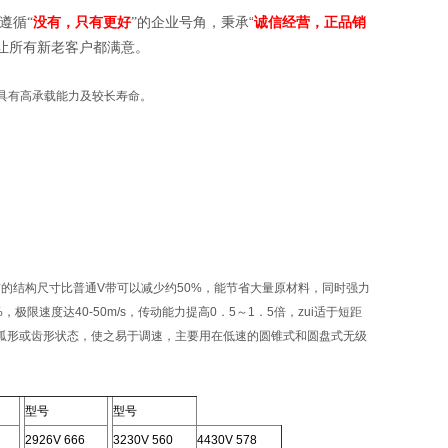
遵循
“
诚信经营，正品销
“
没有，只有更好
”的企业号角，秉承
让所有新老客户都满意。
，具有高承载能力及较长寿命。
V带的结构尺寸比普通V带可以减少约50%，能节省大量原材料，同时强力
限速度达40-50m/s，传动能力提高0．5～1．5倍，zui适于短距
弧形或齿形状态，使之易于调速，主要用在低速的圆锥式和圆盘式无级
型号
型号
2926V 666
3230V 560
4430V 578