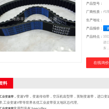
产品型号：
厂商性质：
代
生产地址：
产品报价：
产品特点：
10
进
东
理
在线询价
资料
变速V带，变速传动带，空压机齿型带，英制变速带，进口变速
34工业变速带
，
带,工业变速V带等世界名优工业皮带亚太地区总代理。
常用型号有:baecoflex
34工业变速带