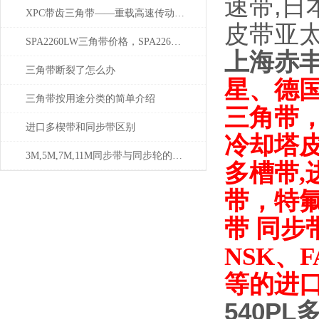
速带,日
XPC带齿三角带——重载高速传动的工业巨擘
皮带亚
SPA2260LW三角带价格，SPA2260LW厂家三角带
上海
赤
三角带断裂了怎么办
星、德
三角带按用途分类的简单介绍
三角带
进口多楔带和同步带区别
冷却塔
3M,5M,7M,11M同步带与同步轮的全面解说
多槽带,
带，特
带 同步
NSK、F
等的进
540PL