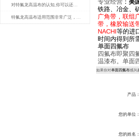
专业
经营
：
美
对特氟龙高温布的认知,你可以还不够透彻!
铁路、冶金、
广角带，联组
特氟龙高温布适用范围非常广泛，作用也非常*
带，橡胶输送
NACHI
等的进
时间内得到所
单面四氟布
四氟布即聚四
温漆布。单面
如果你对
单面四氟布
感兴
产品
您的单位
您的姓名