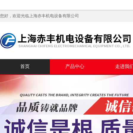
您好，欢迎光临
上海赤丰机电设备有限公司
首页
产品中心
走进我