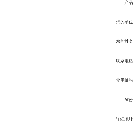
产品
您的单位
您的姓名
联系电话
常用邮箱
省份
详细地址