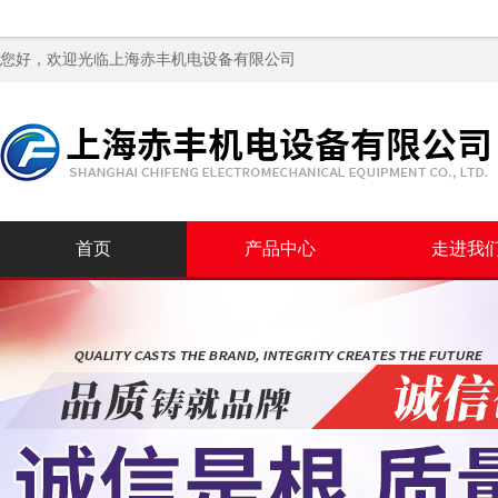
您好，欢迎光临
上海赤丰机电设备有限公司
首页
产品中心
走进我