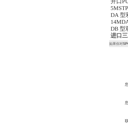
开口
P
5MSTP
DA
型
14MD
DB
型
进口三
如果你对
S