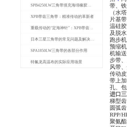
带、铁
SPB4250LW三角带填充海绵橡胶的好处
（水塔
XPB带齿三角带：精准传动的革新者
片基带
温硅胶
重载传动的“定海神针”：XPB带齿三角带如何驯服工业巨兽？
及脱水
跑步机
日本三星三角带的常见问题及解决方案
预缩机
SPA1850LW三角带的各部分作用
机输送
步带、
特氟龙高温布的实际应用场景
风带、
传动皮
带上加
孔、包
进口三
梯型齿
圆弧齿
RPP/H
聚氨酯