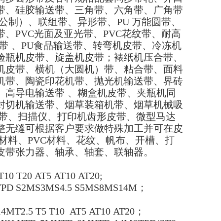
带、硅胶输送带、三角带、六角带、广角带
公制）、联组带、异形带、
PU
万能圆带、
带、
PVC
光面及亚光带、
PVC
花纹带、耐高
带
、
PU
食品输送带、转弯机皮带、冷冻机
验瓶机皮带、旋盖机皮带；裱纸机压合带、
机皮带、横机（大圆机）带、粘合带、面料
机带、陶瓷印花机带、抛光机输送带、界砖
、高导电输送带
、糊盒机皮带、夹瓶机同
封切机输送带、烟草装箱机带、烟草机械吸
带、扫描仪、打印机齿形皮带、微型马达
整无缝可根据客户要求做特殊加工并可在皮
材料、
PVC
材料、花纹、帆布、开槽、打
皮带张力器、轴承、轴套、联轴器。
10 T20 AT5 AT10 AT20;
TPD S2MS3MS4.5 S5MS8MS14M
；
T2.5 T5 T10 AT5 AT10 AT20
；