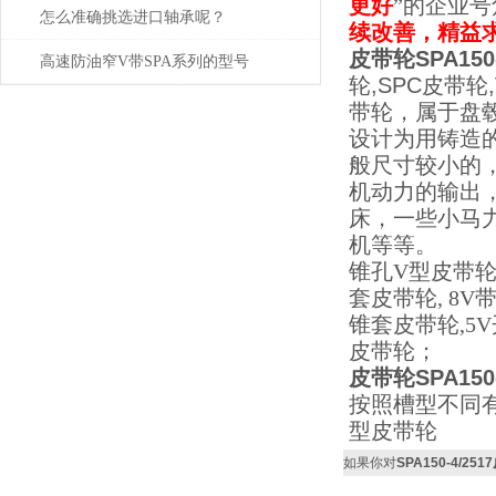
更好
”的企业
怎么准确挑选进口轴承呢？
续改善，精益
皮带轮SPA150-
高速防油窄V带SPA系列的型号
轮,SPC皮带轮
带轮，属于盘
设计为用铸造
般尺寸较小的
机动力的输出
床，一些小马
机等等。
锥孔V型皮带轮
套皮带轮, 8V
锥套皮带轮,5
皮带轮；
皮带轮SPA150-
按照槽型不同有
型皮带轮
如果你对
SPA150-4/251