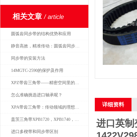
相关文章
/ article
圆弧齿同步带的结构优势和应用
静音高效，精准传动：圆弧齿同步带的性能
同步带的安装方法
14MGTC-2590的保护及作用
XPZ带齿三角带——精密空间里的节能先锋
怎么准确挑选进口轴承呢？
详细资料
XPA带齿三角带：传动领域的理想之选
盖茨三角带XPB1720，XPB1740，XPB1800
进口英制
进口多楔带和同步带区别
1422V29