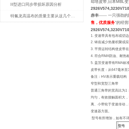
却塔皮带,日本MBL
H型进口同步带损坏原因分析
2926V574,3230V7
赤丰
—— 一只强劲的
特氟龙高温布的质量主要从这几个方面来判断
售，优质服务
”的经
2926V574,3230V7
1. 变速带具有包布或
2. 铸齿减少热量积聚或
3. 平滑运转结构使皮
4. 符合RMA防油、耐热
5. 盖茨变速带有RMA
皮带长度：从647毫米至3
备注：HV表示重载结构
窄型和宽型三角带
普通三角带的宽高比为1
均匀，有效接触面积大，弯
离、小带轮于变速传动，
变速器方面。
型号有所增加，如有不
型号