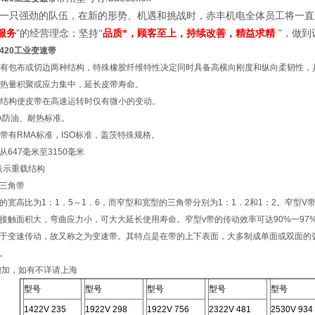
 一只强劲的队伍，
在新的形势、机遇和挑战时，
赤丰机电全体员工将一直
服务
”的经营理念；
坚持“
品质*，顾客至上，持续改善，精益求精
”，做到
V420工业变速带
带具有包布或切边两种结构，特殊橡胶纤维特性决定同时具备高横向刚度和纵向柔韧性
减少热量积聚或应力集中，延长皮带寿命。
运转结构使皮带在高速运转时仅有微小的变动。
MA防油、耐热标准。
变速带有RMA标准，ISO标准，盖茨特殊规格。
647毫米至3150毫米
表示重载结构
三角带
的宽高比为1：1．5～1．6，而窄型和宽型的三角带分别为1：1．2和1：2。窄型
接触面积大，弯曲应力小，可大大延长使用寿命。窄型v带的传动效率可达90%一97%，极
于变速传动，故又称之为变速带。其特点是在带的上下表面，大多制成单面或双面的
。
增加，如有不详请上海
型号
型号
型号
型号
型号
1422V 235
1922V 298
1922V 756
2322V 481
2530V 934