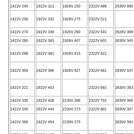
1422V 240
1922V 321
1926V 250
2322V 486
2530V 990
1422V 256
1922V 332
1926V 275
2322V 521
1422V 270
1922V 338
1926V 290
2322V 541
2626V 369
1422V 290
1922V 363
1926V 407
2322V 601
2630V 345
1422V 298
1922V 381
1926V 415
2322V 621
1422V 300
1922V 386
1926V 427
2322V 661
2830V 337
1422V 321
1922V 403
2322V 681
2830V 363
1422V 330
1922V 426
2230V 266
2322V 701
2830V 366
1422V 340
1922V 443
2230V 273
2322V 801
2830V 367
1422V 360
1922V 454
2230V 275
2830V 393