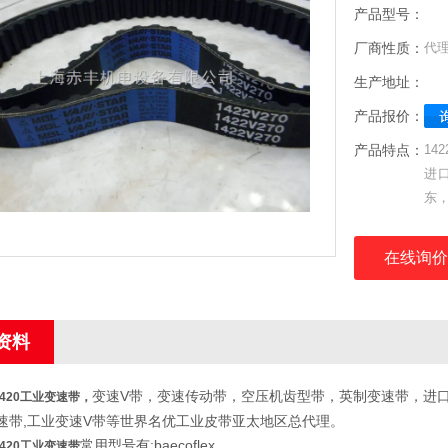
产品型号：
厂商性质：
代
生产地址：
产品报价：
产品特点：
14
进
东
理
在线询价
资料
变速V带，变速传动带，空压机齿型带，英制变速带，进口
V420工业变速带
，
速带,工业变速V带等世界名优工业皮带亚太地区总代理。
常用型号有:baecoflex
V420工业变速带