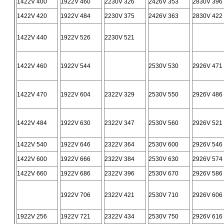
1422V 400
1922V 460
2230V 326
2426V 353
2830V 396
1422V 420
1922V 484
2230V 375
2426V 363
2830V 422
1422V 440
1922V 526
2230V 521
1422V 460
1922V 544
2530V 530
2926V 471
1422V 470
1922V 604
2322V 329
2530V 550
2926V 486
1422V 484
1922V 630
2322V 347
2530V 560
2926V 521
1422V 540
1922V 646
2322V 364
2530V 600
2926V 546
1422V 600
1922V 666
2322V 384
2530V 630
2926V 574
1422V 660
1922V 686
2322V 396
2530V 670
2926V 586
1922V 706
2322V 421
2530V 710
2926V 606
1922V 256
1922V 721
2322V 434
2530V 750
2926V 616