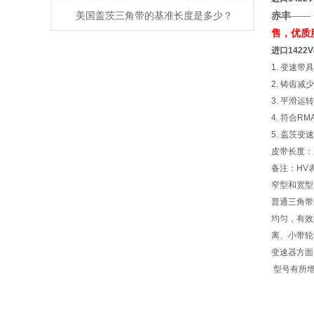
美国盖茨三角带的基准长度是多少？
赤丰
——
售，优质
进口1422
1. 变速
2. 铸齿
3. 平滑
4. 符合R
5. 盖茨
皮带长度：从
备注：HV
窄型和宽型
普通三角带
均匀，有效
离、小带轮
变速器方面
型号有所