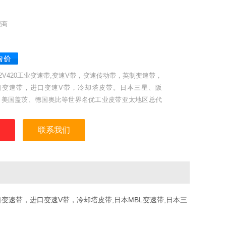
理商
22V420工业变速带,变速V带，变速传动带，英制变速带，
口变速带，进口变速V带，冷却塔皮带。日本三星、阪
，美国盖茨、德国奥比等世界名优工业皮带亚太地区总代
，同步带，高强度保力强同步带。
联系我们
变速带，进口变速V带，冷却塔皮带,日本MBL变速带,日本三