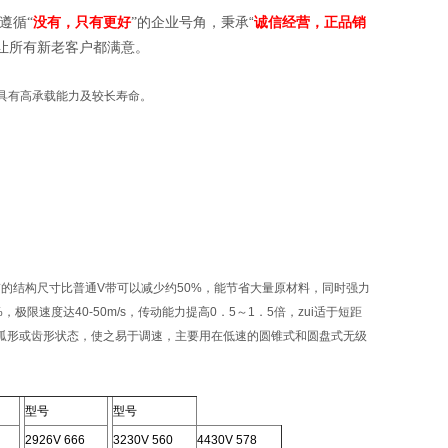
遵循
“
诚信经营，正品销
“
没有，只有更好
”的企业号角，秉承
让所有新老客户都满意。
，具有高承载能力及较长寿命。
V带的结构尺寸比普通V带可以减少约50%，能节省大量原材料，同时强力
限速度达40-50m/s，传动能力提高0．5～1．5倍，zui适于短距
弧形或齿形状态，使之易于调速，主要用在低速的圆锥式和圆盘式无级
型号
型号
2926V 666
3230V 560
4430V 578