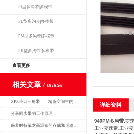
PJ型多沟带|多楔带
PL型多沟带|多楔带
PM型多沟带|多楔带
PK型多沟带|多楔带
查看更多
相关文章
/ article
XPZ带齿三角带——精密空间里的节能先锋
详细资料
分享同步带的工作原理
940PM
多沟带
,变
保养时特氟龙高温布的存储和运输更要注意
工业变速带,工业