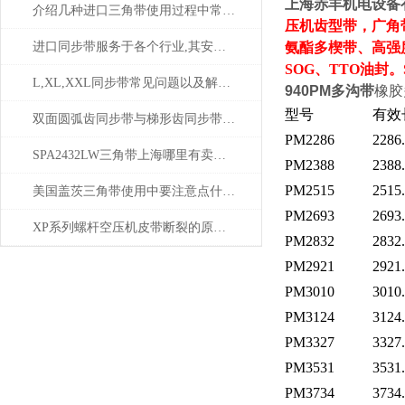
上海
赤丰
机电设备
介绍几种进口三角带使用过程中常常出现的问题
压机齿型带，广角
进口同步带服务于各个行业,其安装大同小异
氨酯多楔带、
高强
SOG、TTO油封。
L,XL,XXL同步带常见问题以及解决方案
940PM多沟带
橡胶
型号
有效
双面圆弧齿同步带与梯形齿同步带的比较分析
PM2286
2286
SPA2432LW三角带上海哪里有卖？质量怎么样？
PM2388
2388
PM2515
2515
美国盖茨三角带使用中要注意点什么？
PM2693
2693
XP系列螺杆空压机皮带断裂的原因有哪些？
PM2832
2832
PM2921
2921
PM3010
3010
PM3124
3124
PM3327
3327
PM3531
3531
PM3734
3734