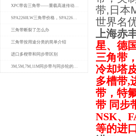
XPC带齿三角带——重载高速传动的工业巨擘
带,日本
SPA2260LW三角带价格，SPA2260LW厂家三角带
世界名
三角带断裂了怎么办
上海
赤
星、德
三角带按用途分类的简单介绍
三角带
进口多楔带和同步带区别
冷却塔
3M,5M,7M,11M同步带与同步轮的全面解说
多槽带,
带，特
带 同步
NSK、F
等的进