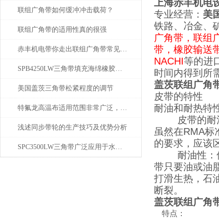
上海赤丰机电
联组广角带如何缓冲冲击载荷？
专业
经营
：
美
铁路、冶金、
联组广角带的适用性真的很强
广角带，联组
带，橡胶输送
赤丰机电带你走出联组广角带常见问题的困扰
NACHI
等的进
SPB4250LW三角带填充海绵橡胶的好处
时间内得到所
盖茨联组广角带4/5M
美国盖茨三角带松紧程度的调节
皮带的特性
耐油和耐热特
特氟龙高温布适用范围非常广泛，作用也非常*
皮带的耐油和
浅述同步带轮的生产技巧及优势分析
虽然在RMA
的要求，应该
SPC3500LW三角带广泛应用于水泥、焦化
耐油性：偶然
带只要油或油
打滑生热，石
断裂。
盖茨联组广角带4/5M
特点：